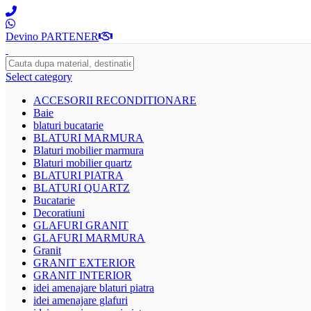
Devino PARTENER
Select category
ACCESORII RECONDITIONARE
Baie
blaturi bucatarie
BLATURI MARMURA
Blaturi mobilier marmura
Blaturi mobilier quartz
BLATURI PIATRA
BLATURI QUARTZ
Bucatarie
Decoratiuni
GLAFURI GRANIT
GLAFURI MARMURA
Granit
GRANIT EXTERIOR
GRANIT INTERIOR
idei amenajare blaturi piatra
idei amenajare glafuri