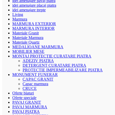
idei amenajare pavaj piatra
idei amenajare placaj piatra
idei amenajare trepte
Living
Marmura
MARMURA EXTERIOR
MARMURA INTERIOR
Materiale Granit
Materiale Marmura
Materiale Quartz
MEDALIOANE MARMURA
MOBILIER MESE
MONTAJ PROTECTIE CURATARE PIATRA
ADEZIV PIATRA
DETERGENT CURATARE PIATRA
PROTECTIE IMPERMEABILIZARE PIATRA
MONUMENT FUNERAR
CAPAC GRANIT
Capac marmura
CRUCE
Oferte blaturi
Oferte speciale
PAVAJ GRANIT
PAVAJ MARMURA
PAVAJ PIATRA